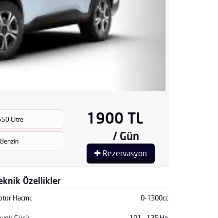
1900 TL
550 Litre
/ Gün
Benzin
Rezervasyon
eknik Özellikler
tor Hacmi:
0-1300cc
ygir Gücü:
101 - 125 Hp