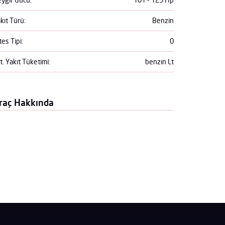
kıt Türü:
Benzin
tes Tipi:
0
t. Yakıt Tüketimi:
benzın Lt
raç Hakkında