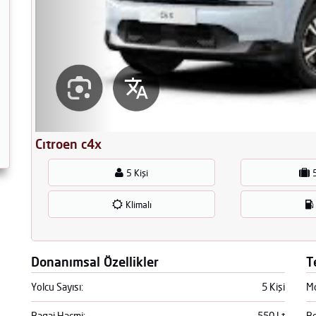
Cıtroen c4x
5 Kişi
Klimalı
Donanımsal Özellikler
T
Yolcu Sayısı:
5 Kişi
Mo
Bagaj Hacmi:
550 Lt
Be