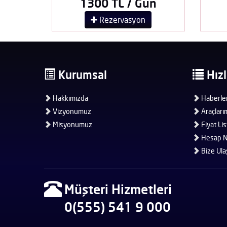
1300 TL / Gün
Rezervasyon
Kurumsal
Hızl
Hakkımızda
Haberle
Vizyonumuz
Araçları
Misyonumuz
Fiyat Lis
Hesap N
Bize Ula
Müşteri Hizmetleri
0(555) 541 9 000