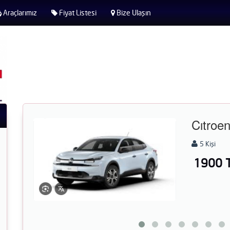
Araçlarımız
Fiyat Listesi
Bize Ulaşın
 c4x
550 Lt
Klimalı
Benzin
 / Gün
Rezervasyon Yap