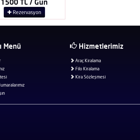
1500 TL / Gün
Rezervasyon
ı Menü
Hizmetlerimiz
r
Araç Kiralama
mız
Filo Kiralama
tesi
Kira Sözleşmesi
umaralarımız
şın