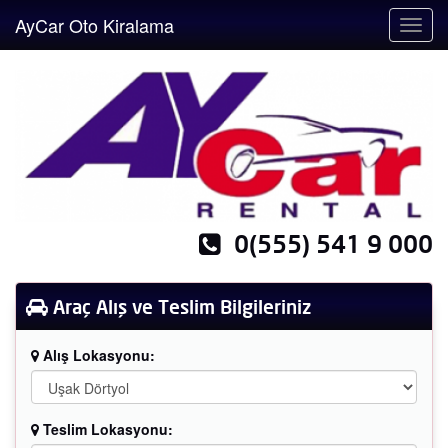
AyCar Oto Kiralama
Toggl
navig
0(555) 541 9 000
Araç Alış ve Teslim Bilgileriniz
Alış Lokasyonu:
Teslim Lokasyonu: